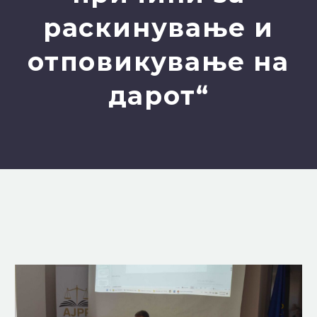
раскинување и
отповикување на
дарот“