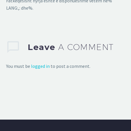
Fatkeqësisht hyrja është e disponueshme vetëm në%
LANG:,: dhe%.
Leave
A COMMENT
You must be
logged in
to post a comment.