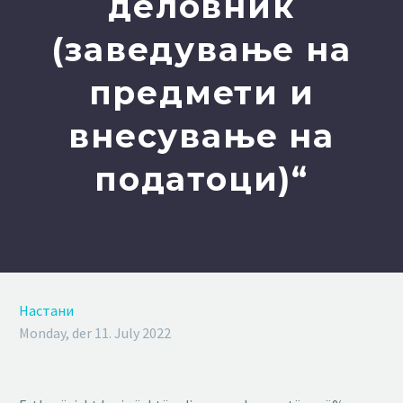
деловник
(заведување на
предмети и
внесување на
податоци)“
Настани
Monday, der 11. July 2022