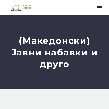
(Македонски)
Јавни набавки и
друго