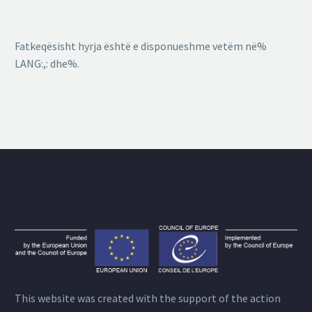
Fatkeqësisht hyrja është e disponueshme vetëm në%
LANG:,: dhe%.
This website was created with the support of the action