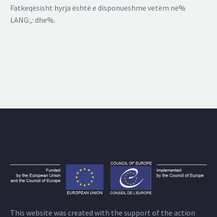
Fatkeqësisht hyrja është e disponueshme vetëm në%
LANG:,: dhe%.
This website was created with the support of the action