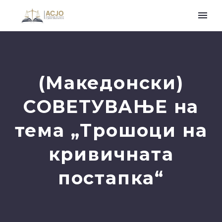
(Македонски)
СОВЕТУВАЊЕ на
тема „Трошоци на
кривичната
постапка“