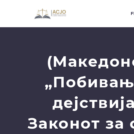
F
(Македон
„Побивањ
дејствиј
Законот за 