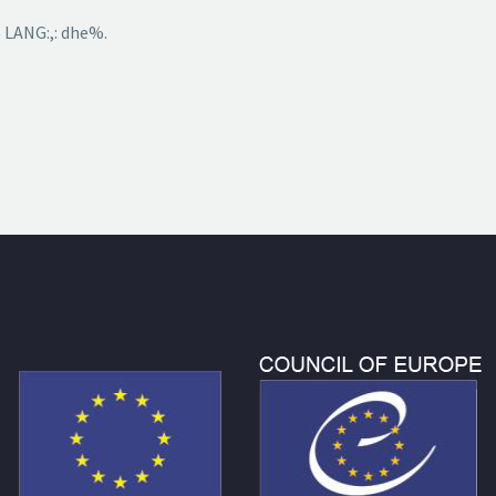
 LANG:,: dhe%.