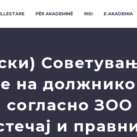
ILLESTARE
PËR AKADEMINË
RISI
E-AKADEMIA
ски) Советувањ
е на должнико
а согласно ЗОО
стечај и прав