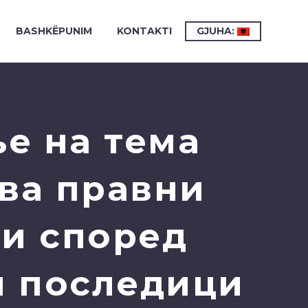
BASHKËPUNIM
KONTAKTI
GJUHA:
е на тема
ва правни
 и според
ни последици