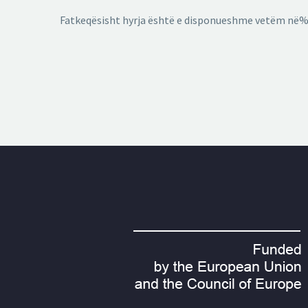
Fatkeqësisht hyrja është e disponueshme vetëm në%