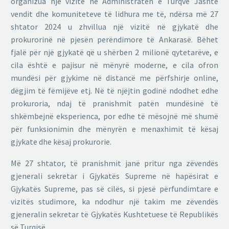
organizua një vizitë në Administratën e Turqve Jashtë
vendit dhe komuniteteve të lidhura me të, ndërsa më 27
shtator 2024 u zhvillua një vizitë në gjykatë dhe
prokurorinë në pjesën perëndimore të Ankarasë. Bëhet
fjalë për një gjykatë që u shërben 2 milionë qytetarëve, e
cila është e pajisur në mënyrë moderne, e cila ofron
mundësi për gjykime në distancë me përfshirje online,
dëgjim të fëmijëve etj. Në të njëjtin godinë ndodhet edhe
prokuroria, ndaj të pranishmit patën mundësinë të
shkëmbejnë eksperienca, por edhe të mësojnë më shumë
për funksionimin dhe mënyrën e menaxhimit të kësaj
gjykate dhe kësaj prokurorie.
Më 27 shtator, të pranishmit janë pritur nga zëvendës
gjenerali sekretar i Gjykatës Supreme në hapësirat e
Gjykatës Supreme, pas së cilës, si pjesë përfundimtare e
vizitës studimore, ka ndodhur një takim me zëvendës
gjeneralin sekretar të Gjykatës Kushtetuese të Republikës
së Turqisë.