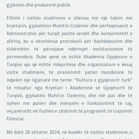
gjykatës dhe prokurorë publik.
Fillimi i vizitës studimore u shënua me një takim me
kryetarin, gjykatësin Muhitin Ozdemir dhe përfaqësuesit e
Administratës për turqit jashtë vendit dhe komunitetet e
afërta, ku u nënshkrua protokolli për bashkëpunim dhe
shkëmbim të përvojave ndërmjet institucioneve të
përmendura. Duke qenë se është Akademia Gjyqësore e
Turqisë ajo që është mikpritëse dhe organizatore e kësaj
vizite studimore, të pranishmit patën mundësinë të
ndjekin një ligjëratë me temë: “Kultura e gjyqësorit turk”
të mbajtur nga Kryetari i Akademisë së Gjyqësorit të
Turqisë, gjykatësi Muhitin Ozdemir, dhe më pas dhe të
njihen me punën dhe mënyrën e funksionimit të saj,
veçanërisht në fushën e zbatimit të programit të trajnimit
fillestar.
Më datë 26 shtator 2024, në kuadër të vizitës studimore, u