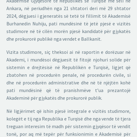
Akademisë Gjyqësore të Republikës së Turqisë me seli në
Ankara, në periudhën nga 21 shtatori deri më 29 shtator
2024, dëgjuesi i gjeneratës së tetë të fillimit të Akademisë
Burhanedin Nuhiju, pati mundësinë të jetë pjesë e vizitës
studimore në të cilën morën pjesë kandidatë për gjykatës
dhe prokurorë publikë nga vendet e Ballkanit.
Vizita studimore, siç theksoi ai në raportin e dorëzuar në
Akademi, i mundësoi dëgjuesit të fitojë njohuri solide për
sistemin e drejtësisë në Republikën e Turqisë, ligjet që
zbatohen në procedurën penale, në procedurën civile, si
dhe në procedurën administrative dhe në të njëjtën kohë
pati mundësinë që të pranishmëve t’ua prezantojë
Akademinë për gjykatës dhe prokurorë publik.
Në ligjërimet që ishin pjesë integrale e vizitës studimore,
kolegët e tij nga Republika e Turqisë dhe nga vende të tjera
treguan interesim të madh për sistemin gjyqësor të vendit
tonë, por aq më tepër për funksionimin e Akademisë për