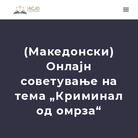
(Македонски)
Онлајн
советување на
тема „Криминал
од омрза“