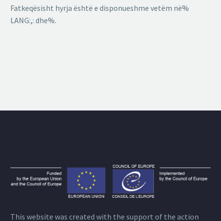
Fatkeqësisht hyrja është e disponueshme vetëm në%
LANG:,: dhe%.
This website was created with the support of the action