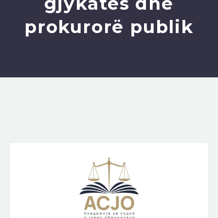
gjykatës dhe
prokurorë publik