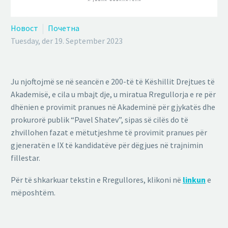
Новост
Почетна
Tuesday, der 19. September 2023
Ju njoftojmë se në seancën e 200-të të Këshillit Drejtues të
Akademisë, e cila u mbajt dje, u miratua Rregullorja e re për
dhënien e provimit pranues në Akademinë për gjykatës dhe
prokurorë publik “Pavel Shatev”, sipas së cilës do të
zhvillohen fazat e mëtutjeshme të provimit pranues për
gjeneratën e IX të kandidatëve për dëgjues në trajnimin
fillestar.
Për të shkarkuar tekstin e Rregullores, klikoni në
linkun
e
mëposhtëm.