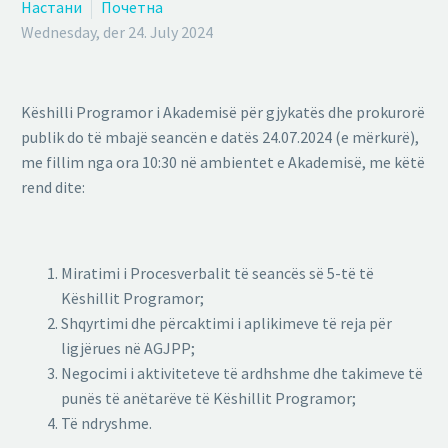
Настани
Почетна
Wednesday, der 24. July 2024
Këshilli Programor i Akademisë për gjykatës dhe prokurorë
publik do të mbajë seancën e datës 24.07.2024 (e mërkurë),
me fillim nga ora 10:30 në ambientet e Akademisë, me këtë
rend dite:
Miratimi i Procesverbalit të seancës së 5-të të
Këshillit Programor;
Shqyrtimi dhe përcaktimi i aplikimeve të reja për
ligjërues në AGJPP;
Negocimi i aktiviteteve të ardhshme dhe takimeve të
punës të anëtarëve të Këshillit Programor;
Të ndryshme.