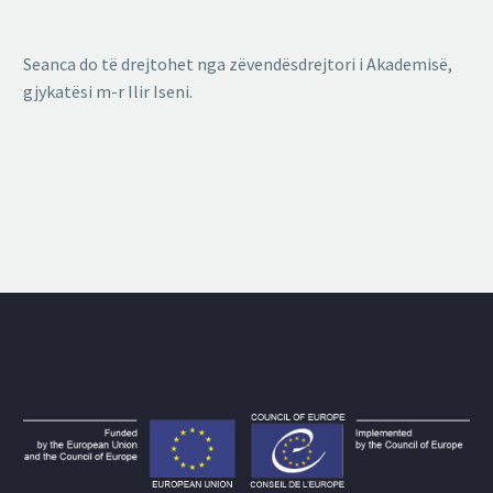
Seanca do të drejtohet nga zëvendësdrejtori i Akademisë,
gjykatësi m-r Ilir Iseni.