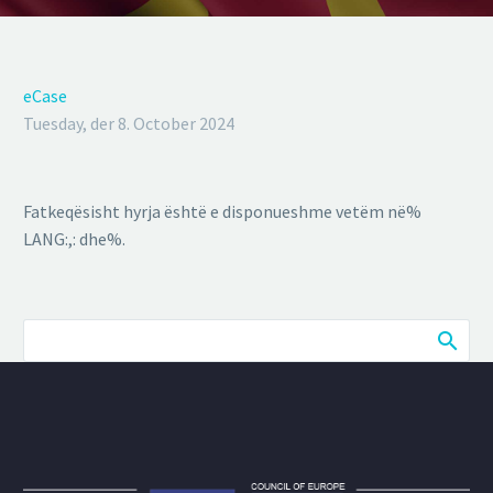
eCase
Tuesday, der 8. October 2024
Fatkeqësisht hyrja është e disponueshme vetëm në%
LANG:,: dhe%.