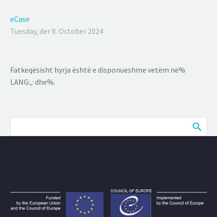
eCase
Tuesday, der 8. October 2024
Fatkeqësisht hyrja është e disponueshme vetëm në%
LANG:,: dhe%.