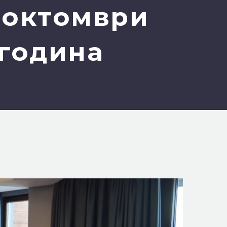
т октомври
 година