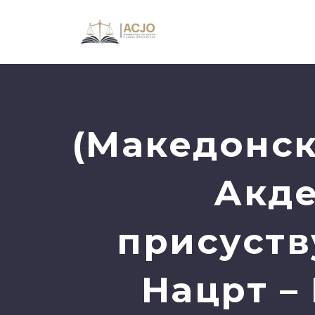
(Македонск
Акде
присуств
Нацрт –