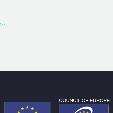
Shq
.