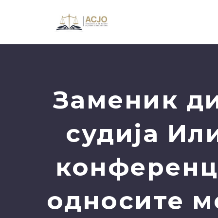
Заменик ди
судија Ил
конференц
односите м