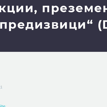
кции, преземе
 предизвици“ (
21
Shq
.