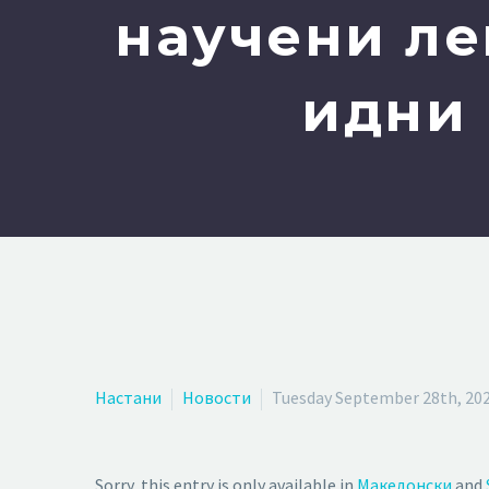
научени ле
идни
Настани
Новости
Tuesday September 28th, 20
Sorry, this entry is only available in
Македонски
and