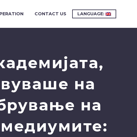
PERATION
CONTACT US
LANGUAGE:
кадемијата,
твуваше на
брување на
 медиумите: