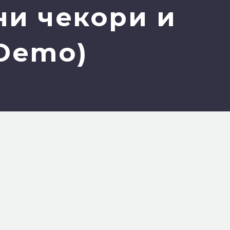
ни чекори и
Demo)