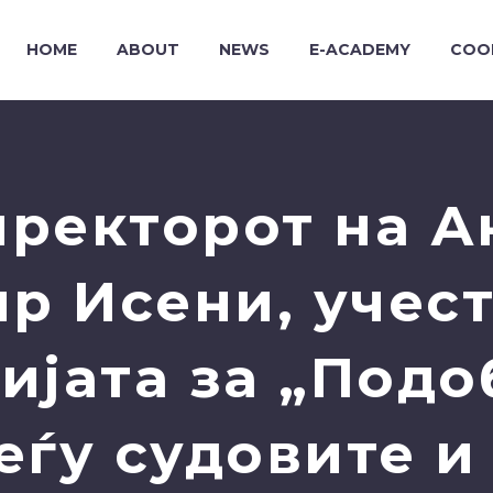
HOME
ABOUT
NEWS
E-ACADEMY
COO
ректорот на А
ир Исени, учес
ијата за „Подо
еѓу судовите и