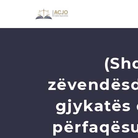
(Sh
zëvendësd
gjykatës
përfaqësu