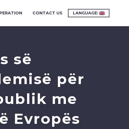
PERATION
CONTACT US
LANGUAGE:
s së
demisë për
publik me
të Evropës