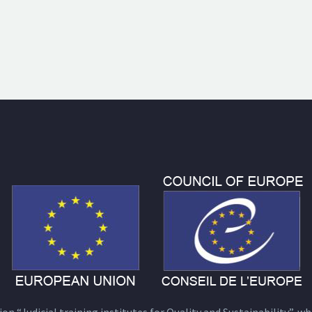
n “Judicial training institutes for Quality and Sustainability”, wh