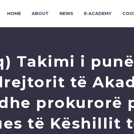
HOME
ABOUT
NEWS
E-ACADEMY
COO
q) Takimi i punë
rejtorit të Aka
 dhe prokurorë 
es të Këshillit 