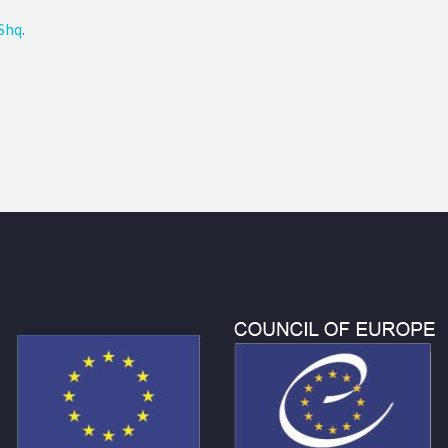
Shq
.