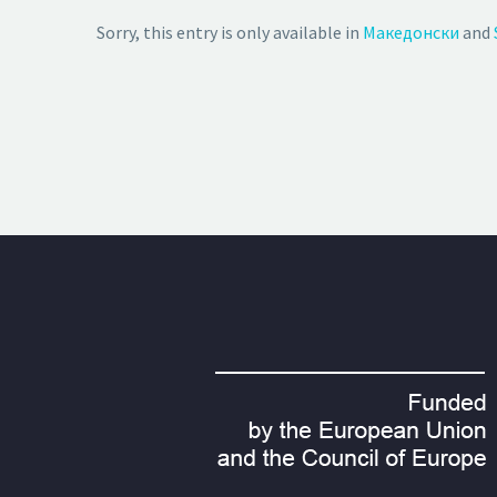
Sorry, this entry is only available in
Македонски
and