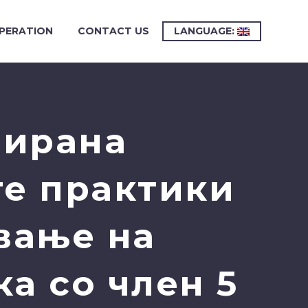
PERATION
CONTACT US
LANGUAGE:
зирана
те практики
вање на
а со член 5