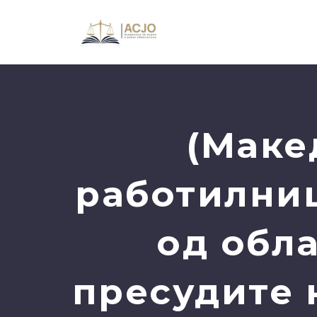
(Маке
работилниц
од обл
пресудите 