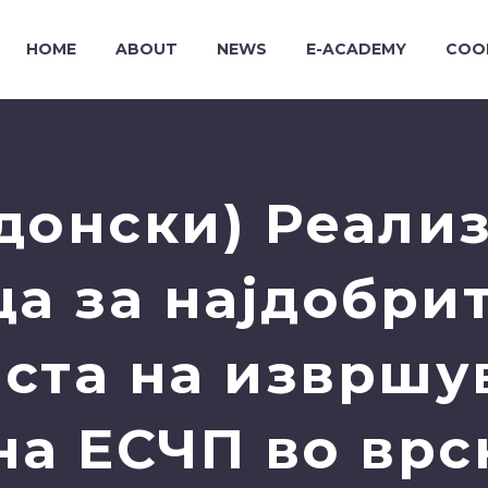
HOME
ABOUT
NEWS
E-ACADEMY
COO
донски) Реали
а за најдобри
аста на извршу
на ЕСЧП во врск