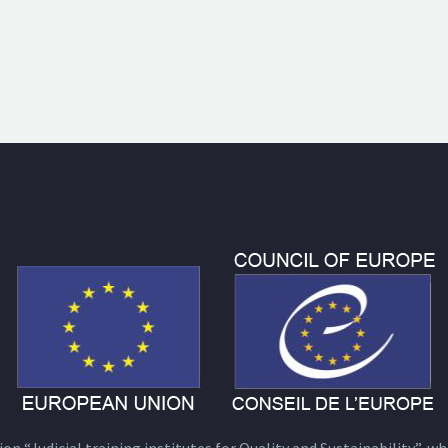
n “Judicial training institutes for Quality and Sustainability”, wh