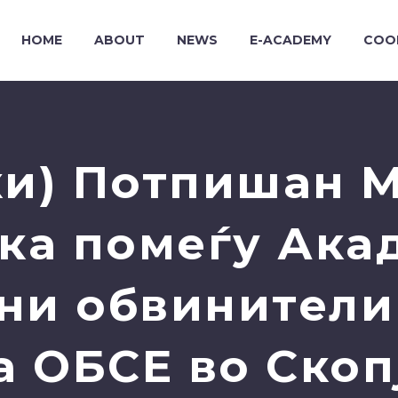
HOME
ABOUT
NEWS
E-ACADEMY
COO
ки) Потпишан 
ка помеѓу Ака
вни обвинители
а ОБСЕ во Скоп