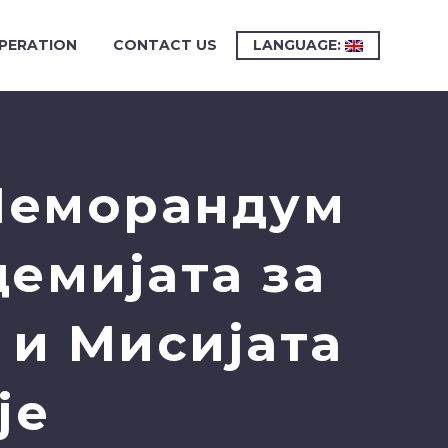
PERATION
CONTACT US
LANGUAGE:
Меморандум
демијата за
 и Мисијата
је