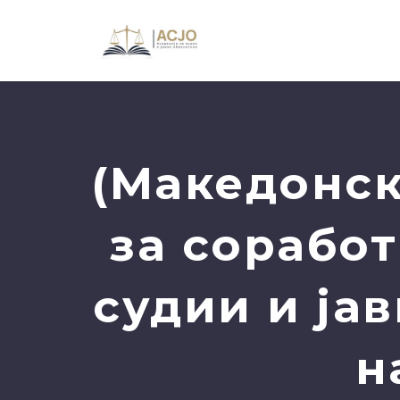
(Македонс
за соработ
судии и ја
н