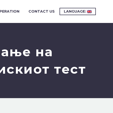
PERATION
CONTACT US
LANGUAGE:
вање на
искиот тест