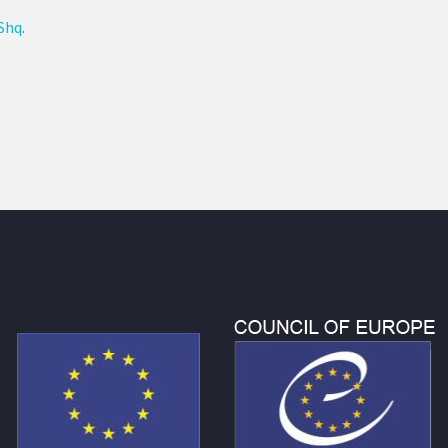
Shq
.