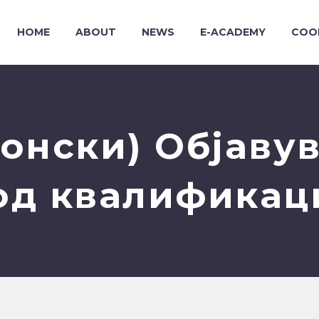
HOME
ABOUT
NEWS
E-ACADEMY
COO
онски) Објаву
од квалификац