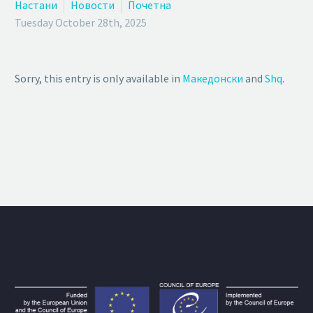
Настани
Новости
Почетна
Tuesday October 28th, 2025
Sorry, this entry is only available in
Македонски
and
Shq
.