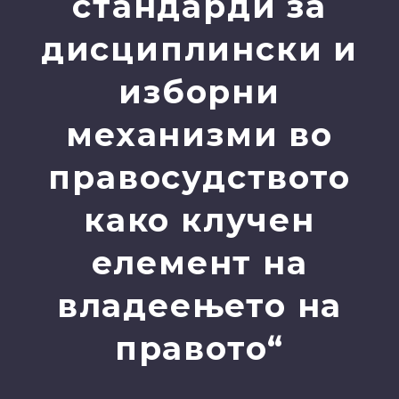
стандарди за
дисциплински и
изборни
механизми во
правосудството
како клучен
елемент на
владеењето на
правото“