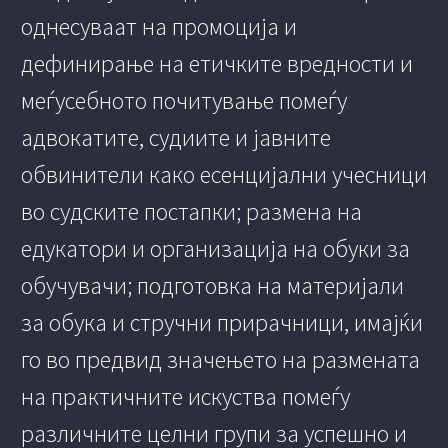
однесуваат на промоција и
дефинирање на етичките вредности и
меѓусебното почитување помеѓу
адвокатите, судиите и јавните
обвинители како есенцијални учесници
во судските постапки; размена на
едукатори и организација на обуки за
обучувачи; подготовка на материјали
за обука и стручни прирачници, имајќи
го во предвид значењето на размената
на практичните искуства помеѓу
различните целни групи за успешно и