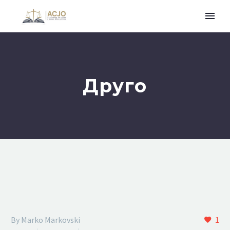
Друго
By Marko Markovski
1