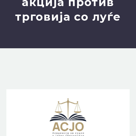
акција против
трговија со луѓе