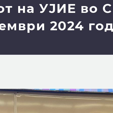
т на УЈИЕ во С
ември 2024 го