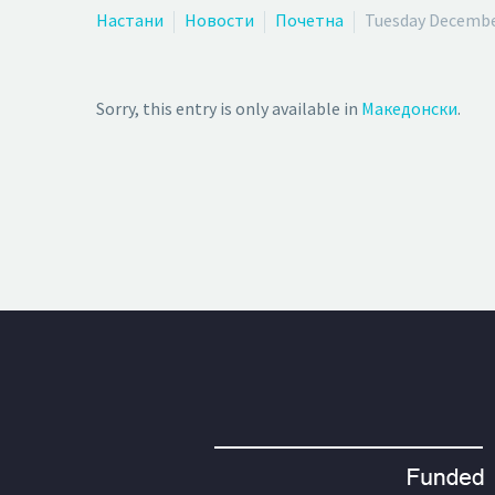
Настани
Новости
Почетна
Tuesday Decembe
Sorry, this entry is only available in
Македонски
.