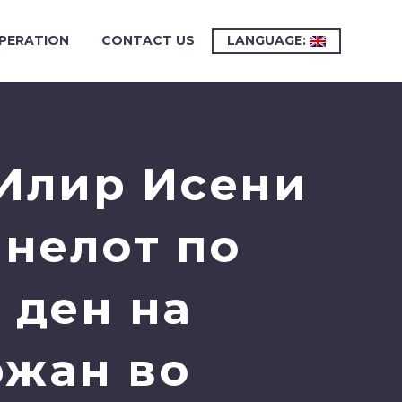
PERATION
CONTACT US
LANGUAGE:
 Илир Исени
нелот по
 ден на
ржан во