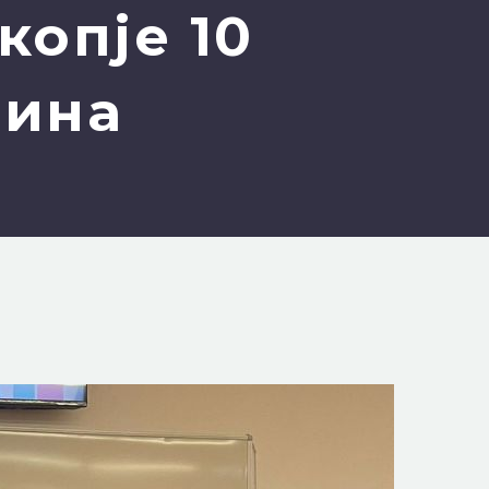
копје 10
дина