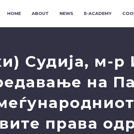
HOME
ABOUT
NEWS
E-ACADEMY
COO
и) Судија, м-р
редавање на Па
меѓународниот
вите права од