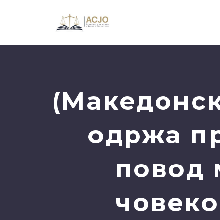
(Македонск
одржа п
повод 
човеко