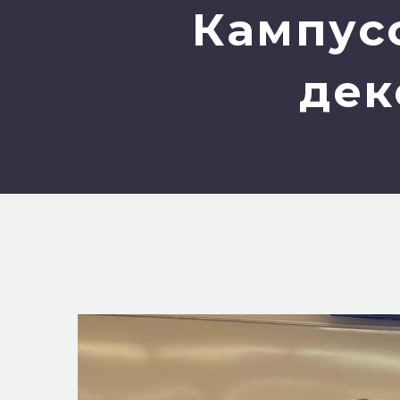
Кампусо
дек