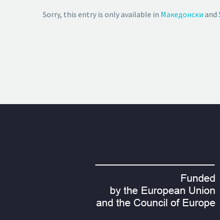
Sorry, this entry is only available in
Македонски
and