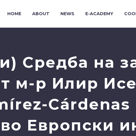
HOME
ABOUT
NEWS
E-ACADEMY
COO
и) Средба на з
т м-р Илир Исе
mírez-Cárdenas 
во Европски и