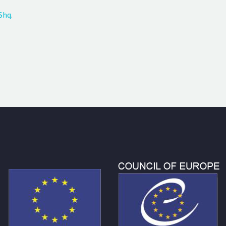
Shq
.