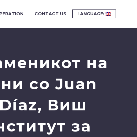
PERATION
CONTACT US
LANGUAGE:
аменикот на
ни со Juan
Díaz, Виш
нститут за