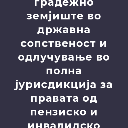
градежно
земјиште во
државна
сопственост и
одлучување во
полна
јурисдикција за
правата од
пензиско и
инвалидско