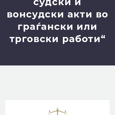
судски и
вонсудски акти во
граѓански или
трговски работи“