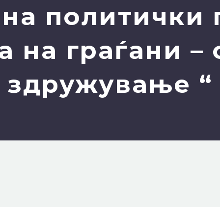
 на политички 
а на граѓани – 
здружување “