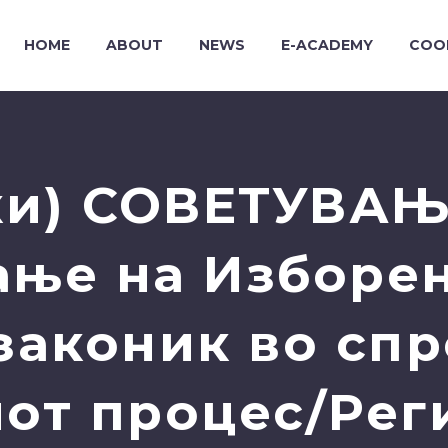
HOME
ABOUT
NEWS
E-ACADEMY
COO
и) СОВЕТУВАЊЕ
ње на Изборен
законик во сп
от процес/Рег