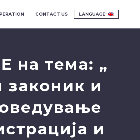
PERATION
CONTACT US
LANGUAGE:
 на тема: „
 законик и
роведување
истрација и