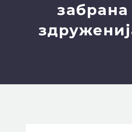
забрана
здружениј