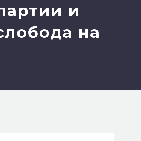
партии и
слобода на