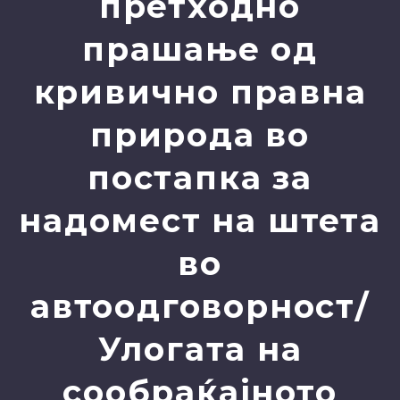
претходно
прашање од
кривично правна
природа во
постапка за
надомест на штета
во
автоодговорност/
Улогата на
сообраќајното