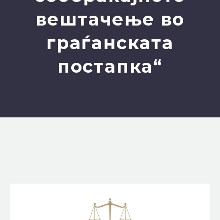
вештачење во
граѓанската
постапка“