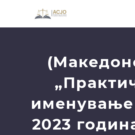
(Македон
„Практич
именување 
2023 годин