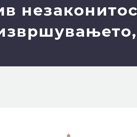
ив незаконитос
извршувањето,