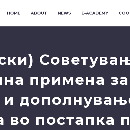
HOME
ABOUT
NEWS
E-ACADEMY
COO
ски) Советувањ
на примена за
и дополнувањ
а во постапка 