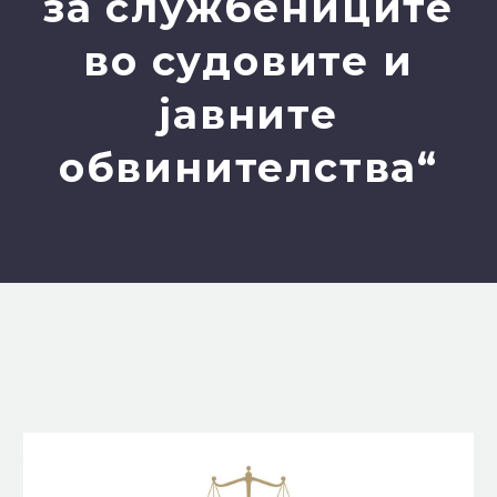
за службениците
во судовите и
јавните
обвинителства“