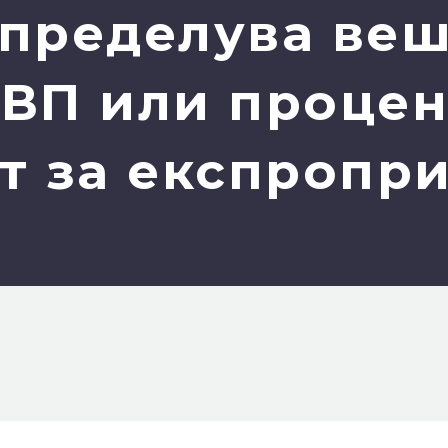
определува ве
ЗВП или процен
т за експропри