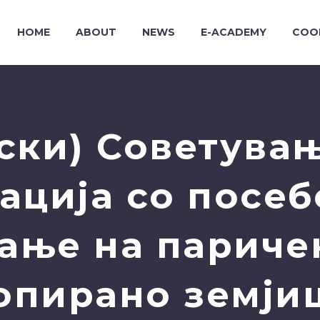
HOME
ABOUT
NEWS
E-ACADEMY
COO
ски) Советувањ
ација со посеб
ање на париче
опирано земји