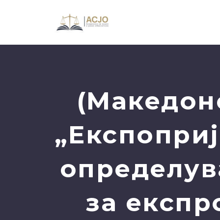
(Македон
„Експоприј
определув
за експр