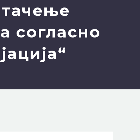
штачење
а согласно
јација“