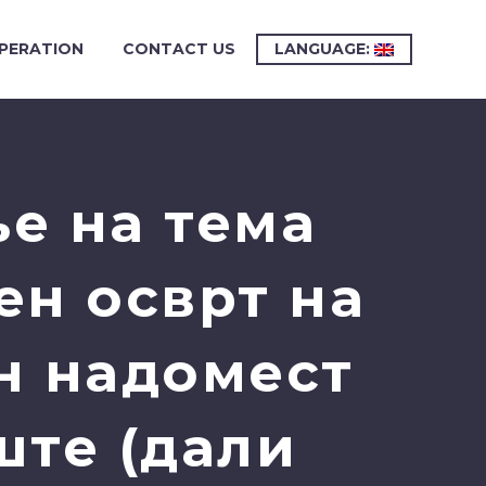
PERATION
CONTACT US
LANGUAGE:
е на тема
ен осврт на
н надомест
ште (дали