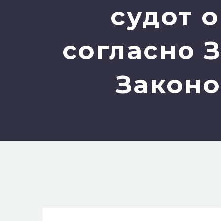
судот 
согласно 
Законо