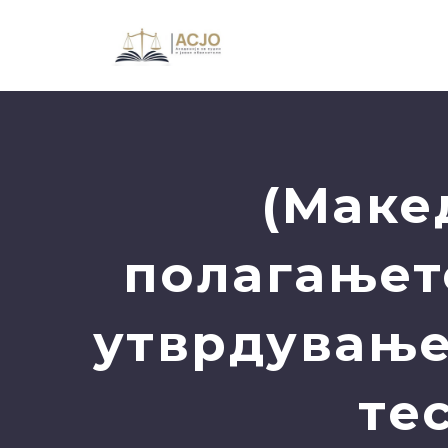
(Маке
полагањет
утврдување
те