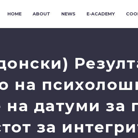
HOME
ABOUT
NEWS
E-ACADEMY
COO
донски) Резулт
о на психолошк
 на датуми за 
стот за интегри