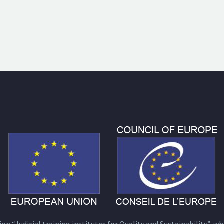
n “Judicial training institutes for Quality and Sustainability”, wh