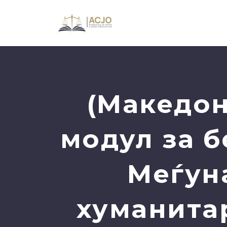
(Македон
модул за б
Меѓун
хуманита