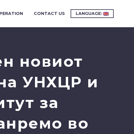
PERATION
CONTACT US
LANGUAGE:
ен новиот
 на УНХЦР и
тут за
анремо во