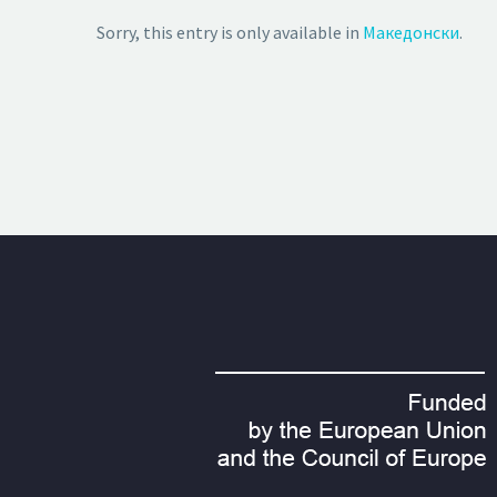
Sorry, this entry is only available in
Македонски
.