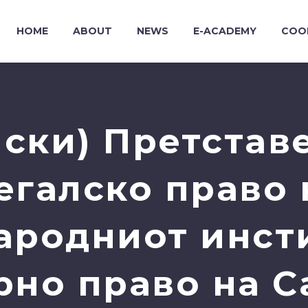
HOME
ABOUT
NEWS
E-ACADEMY
COO
ски) Претстав
егалско право
ародниот инсти
рно право на С