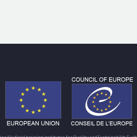
n “Judicial training institutes for Quality and Sustainability”, wh