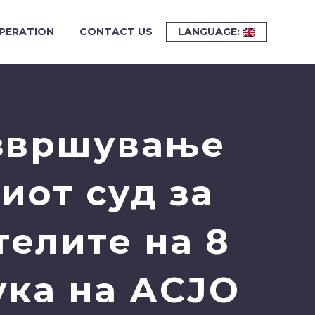
PERATION
CONTACT US
LANGUAGE:
извршување
иот суд за
телите на 8
ука на АСЈО