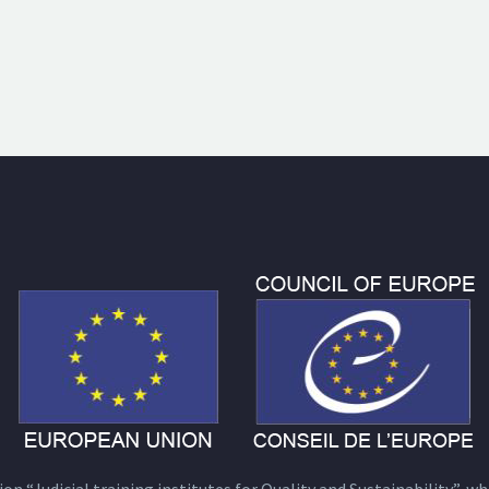
n “Judicial training institutes for Quality and Sustainability”, wh