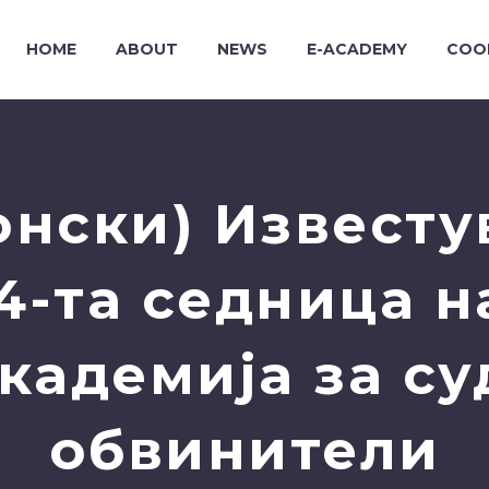
HOME
ABOUT
NEWS
E-ACADEMY
COO
онски) Известу
4-та седница н
кадемија за су
обвинители