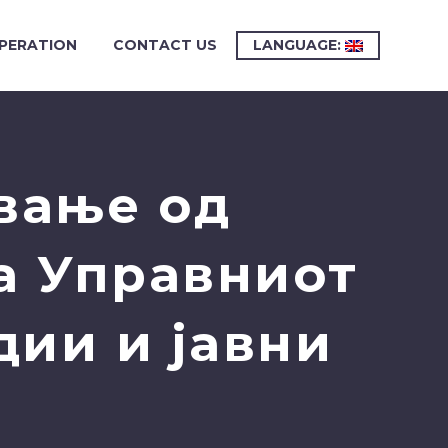
PERATION
CONTACT US
LANGUAGE:
вање од
а Управниот
дии и јавни