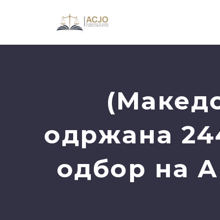
(Макед
одржана 24
одбор на А