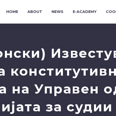
HOME
ABOUT
NEWS
E-ACADEMY
COO
онски) Известу
 конститутивн
а на Управен о
ијата за судии 