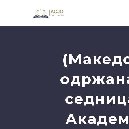
(Макед
одржана
седниц
Академ