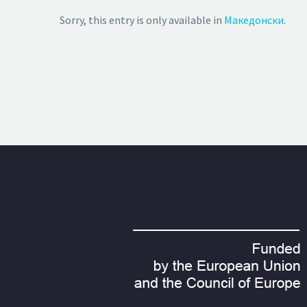
Sorry, this entry is only available in
Македонски
.