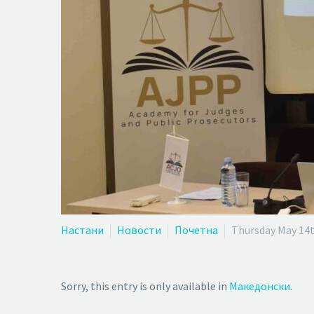
Настани
Новости
Почетна
Thursday May 14t
Sorry, this entry is only available in
Македонски
.