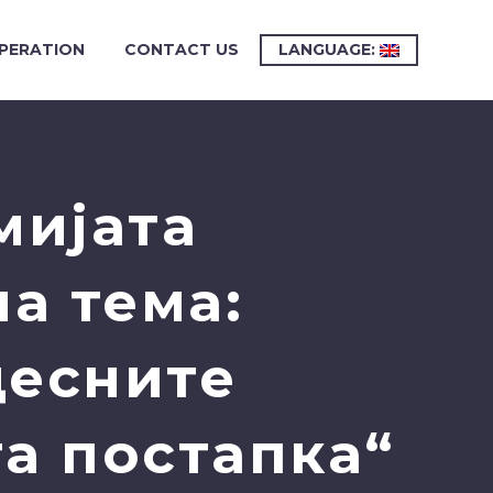
PERATION
CONTACT US
LANGUAGE:
мијата
а тема:
цесните
а постапка“