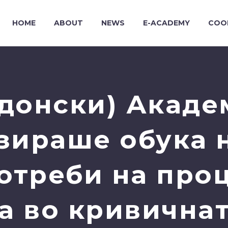
HOME
ABOUT
NEWS
E-ACADEMY
COO
донски) Акаде
зираше обука н
отреби на про
а во кривичнат