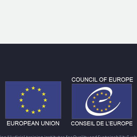
n “Judicial training institutes for Quality and Sustainability”, wh