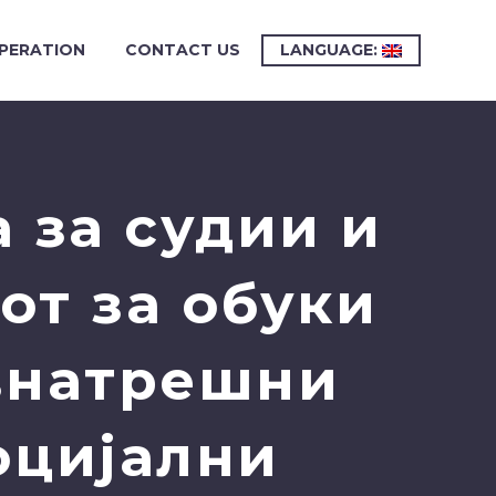
PERATION
CONTACT US
LANGUAGE:
 за судии и
от за обуки
внатрешни
оцијални