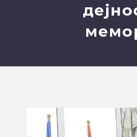
дејно
мемо