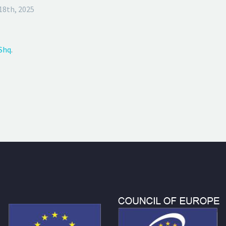
18th, 2025
Shq
.