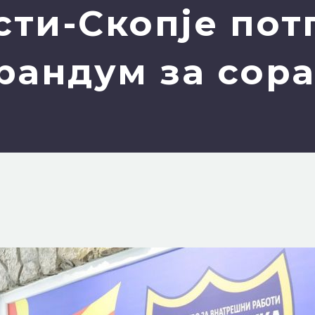
сти-Скопје по
рандум за сора