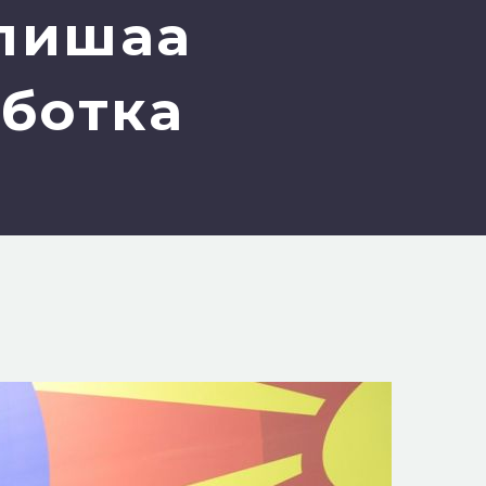
тпишаа
ботка