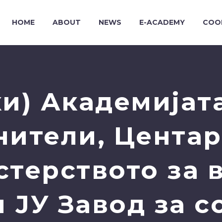
HOME
ABOUT
NEWS
E-ACADEMY
COO
и) Академијата
нители, Центар
стерството за 
и ЈУ Завод за с