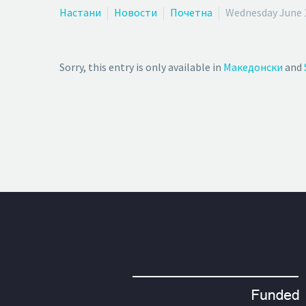
Настани
Новости
Почетна
Wednesday June 
Sorry, this entry is only available in
Македонски
and