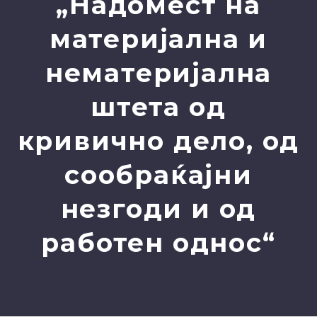
„Надомест на
материјална и
нематеријална
штета од
кривично дело, од
сообраќајни
незгоди и од
работен однос“